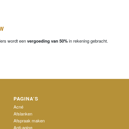
OW
ders wordt een
vergoeding van 50%
in rekening gebracht
.
PAGINA’S
Acné
Afslanken
Afspraak maken
Anti-aging