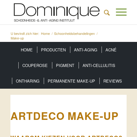
U bevindt zich hier:
Home
/
Schoonheidsbehandelingen
/
Make-up
HOME
PRODUCTEN
ANTI-AGING
ACNÉ
COUPEROSE
PIGMENT
ANTI-CELLULITIS
ONTHARING
PERMANENTE MAKE-UP
REVIEWS
ARTDECO MAKE-UP