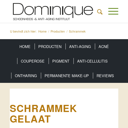
U bevindt zich hier:
Home
/
Producten
/
Schrammek
HOME
PRODUCTEN
ANTI-AGING
ACNÉ
COUPEROSE
PIGMENT
ANTI-CELLULITIS
ONTHARING
PERMANENTE MAKE-UP
REVIEWS
SCHRAMMEK
GELAAT