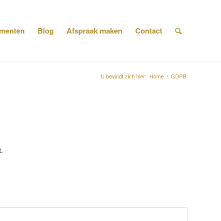
menten
Blog
Afspraak maken
Contact
U bevindt zich hier:
Home
/
GDPR
.