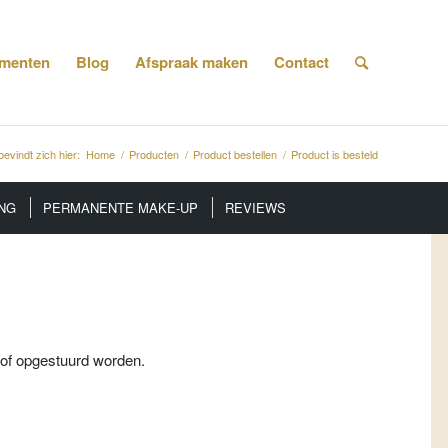
menten
Blog
Afspraak maken
Contact
bevindt zich hier:
Home
/
Producten
/
Product bestellen
/
Product is besteld
NG
PERMANENTE MAKE-UP
REVIEWS
 of opgestuurd worden.