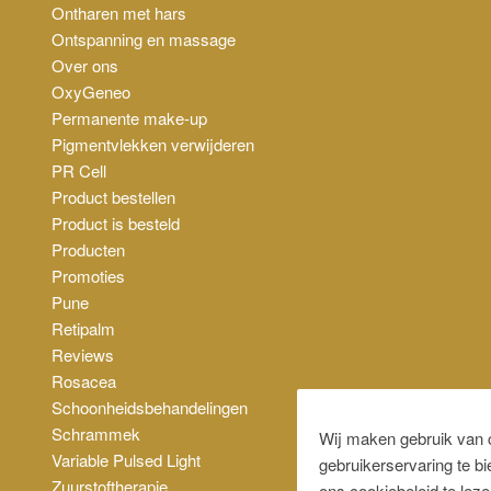
Ontharen met hars
Ontspanning en massage
Over ons
OxyGeneo
Permanente make-up
Pigmentvlekken verwijderen
PR Cell
Product bestellen
Product is besteld
Producten
Promoties
Pune
Retipalm
Reviews
Rosacea
Schoonheidsbehandelingen
Schrammek
Wij maken gebruik van 
Variable Pulsed Light
gebruikerservaring te b
Zuurstoftherapie
ons cookiebeleid te leze