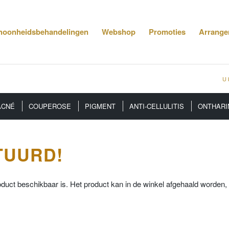
hoonheidsbehandelingen
Webshop
Promoties
Arrange
U 
ACNÉ
COUPEROSE
PIGMENT
ANTI-CELLULITIS
ONTHARI
TUURD!
duct beschikbaar is. Het product kan in de winkel afgehaald worden,