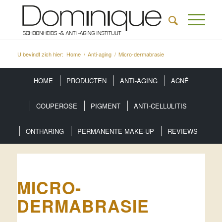
U bevindt zich hier:
Home
/
Anti-aging
/
Micro-dermabrasie
HOME
PRODUCTEN
ANTI-AGING
ACNÉ
COUPEROSE
PIGMENT
ANTI-CELLULITIS
ONTHARING
PERMANENTE MAKE-UP
REVIEWS
MICRO-
DERMABRASIE