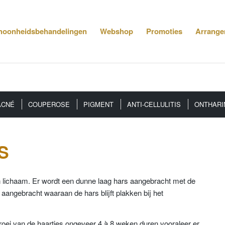
hoonheidsbehandelingen
Webshop
Promoties
Arrange
ACNÉ
COUPEROSE
PIGMENT
ANTI-CELLULITIS
ONTHARI
S
n lichaam. Er wordt een dunne laag hars aangebracht met de
 aangebracht waaraan de hars blijft plakken bij het
groei van de haartjes ongeveer 4 à 8 weken duren vooraleer er