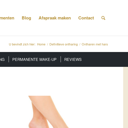
menten
Blog
Afspraak maken
Contact
U bevindt zich hier:
Home
/
Definitieve ontharing
/
Ontharen met hars
NG
PERMANENTE MAKE-UP
REVIEWS