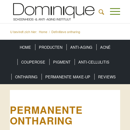
U bevindt zich hier:
Home
/
Definitieve ontharing
HOME
PRODUCTEN
ANTI-AGING
ACNÉ
COUPEROSE
PIGMENT
ANTI-CELLULITIS
ONTHARING
PERMANENTE MAKE-UP
REVIEWS
PERMANENTE
ONTHARING