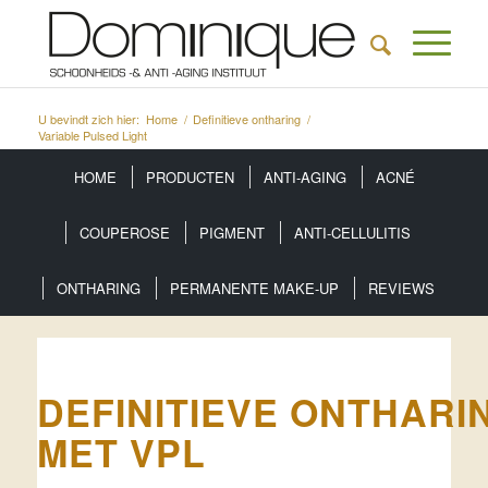
U bevindt zich hier:
Home
/
Definitieve ontharing
/
Variable Pulsed Light
HOME
PRODUCTEN
ANTI-AGING
ACNÉ
COUPEROSE
PIGMENT
ANTI-CELLULITIS
ONTHARING
PERMANENTE MAKE-UP
REVIEWS
DEFINITIEVE ONTHARI
MET VPL