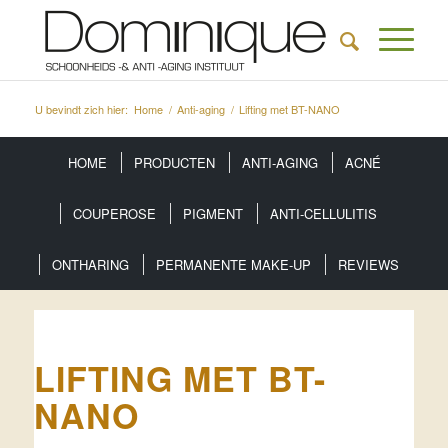
U bevindt zich hier:
Home
/
Anti-aging
/
Lifting met BT-NANO
HOME
PRODUCTEN
ANTI-AGING
ACNÉ
COUPEROSE
PIGMENT
ANTI-CELLULITIS
ONTHARING
PERMANENTE MAKE-UP
REVIEWS
LIFTING MET BT-
NANO