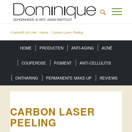
U bevindt zich hier:
Home
/
Carbon Laser Peeling
HOME
PRODUCTEN
ANTI-AGING
ACNÉ
COUPEROSE
PIGMENT
ANTI-CELLULITIS
ONTHARING
PERMANENTE MAKE-UP
REVIEWS
CARBON LASER
PEELING