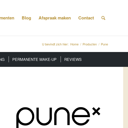
menten
Blog
Afspraak maken
Contact
U bevindt zich hier:
Home
/
Producten
/
Pune
NG
PERMANENTE MAKE-UP
REVIEWS