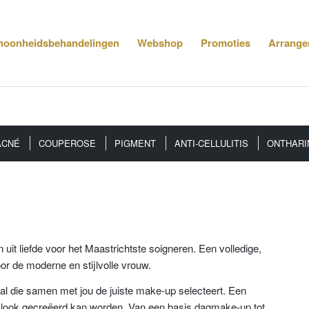
hoonheidsbehandelingen
Webshop
Promoties
Arrange
ACNÉ
COUPEROSE
PIGMENT
ANTI-CELLULITIS
ONTHARI
 liefde voor het Maastrichtste soigneren. Een volledige,
or de moderne en stijlvolle vrouw.
al die samen met jou de juiste make-up selecteert. Een
 look gecreëerd kan worden. Van een basis dagmake-up tot