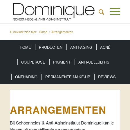
U bevindt zich hier:
Home
/
Arrangementen
HOME
PRODUCTEN
ANTI-AGING
ACNÉ
COUPEROSE
PIGMENT
ANTI-CELLULITIS
ONTHARING
PERMANENTE MAKE-UP
REVIEWS
ARRANGEMENTEN
Bij Schoonheids & Anti-Aginginstituut Dominique kan je
kiezen uit verschillende arrangementen: