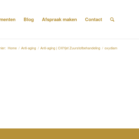
menten
Blog
Afspraak maken
Contact
hier:
Home
/
Anti-aging
/
Anti-aging | OXYjet Zuurstofbehandeling
/
oxydiam