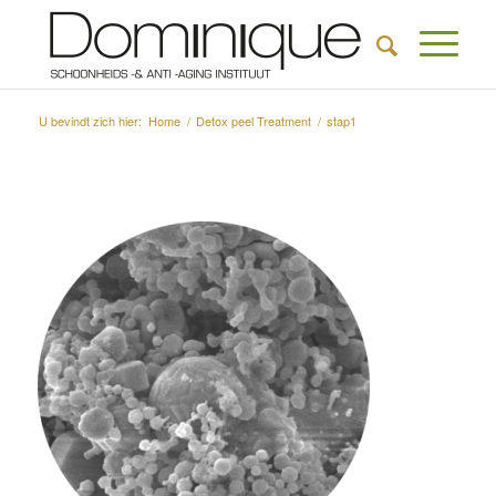
U bevindt zich hier:
Home
/
Detox peel Treatment
/
stap1