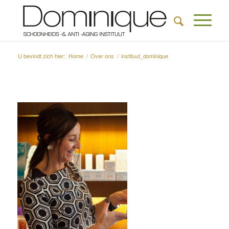
U bevindt zich hier:
Home
/
Over ons
/
instituut_dominique