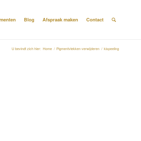
menten
Blog
Afspraak maken
Contact
U bevindt zich hier:
Home
/
Pigmentvlekken verwijderen
/
kispeeling