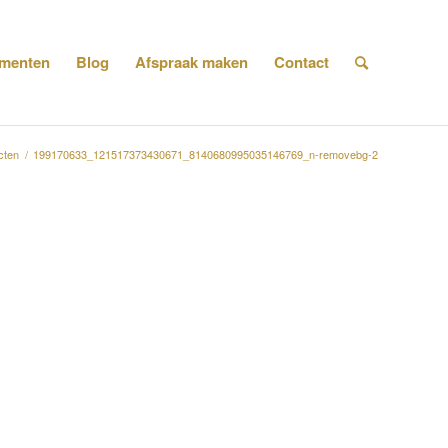
menten
Blog
Afspraak maken
Contact
cten
/
199170633_121517373430671_8140680995035146769_n-removebg-2