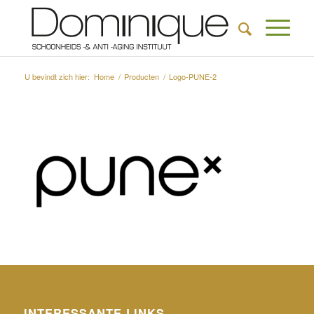
U bevindt zich hier:
Home
/
Producten
/
Logo-PUNE-2
INTERESSANTE LINKS