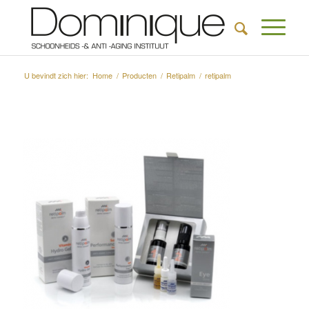
U bevindt zich hier:
Home
/
Producten
/
Retipalm
/
retipalm