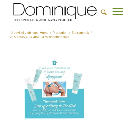
U bevindt zich hier:
Home
/
Producten
/
Schrammek
/
e15393db-a8fa-4f6a-9475-8ed0f8f593ad