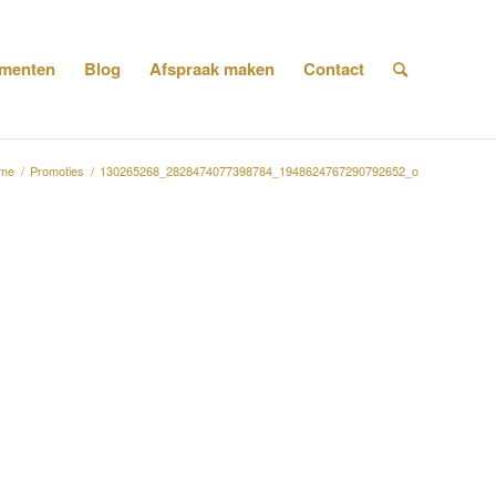
menten
Blog
Afspraak maken
Contact
me
/
Promoties
/
130265268_2828474077398784_1948624767290792652_o