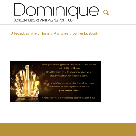
U bevindt zich hier:
Home
/
Promoties
/
banner facebook