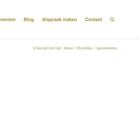
menten
Blog
Afspraak maken
Contact
U bevindt zich hier:
Home
/
Promoties
/
geschenkbon