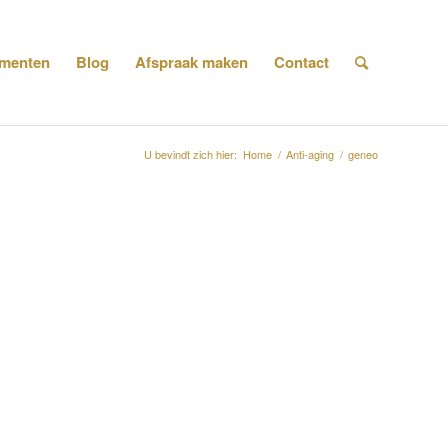
menten
Blog
Afspraak maken
Contact
U bevindt zich hier:
Home
/
Anti-aging
/
geneo