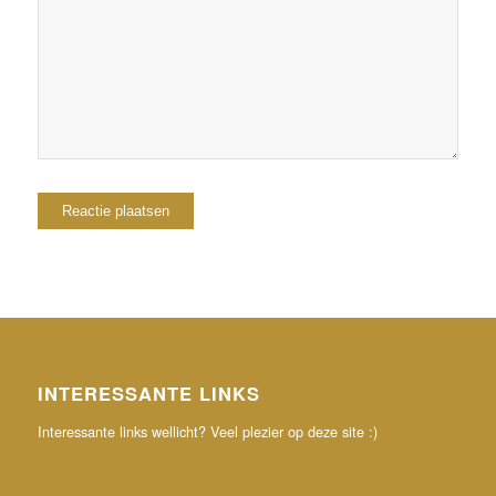
browser voor de volgende keer wanneer ik een
reactie plaats.
INTERESSANTE LINKS
Interessante links wellicht? Veel plezier op deze site :)