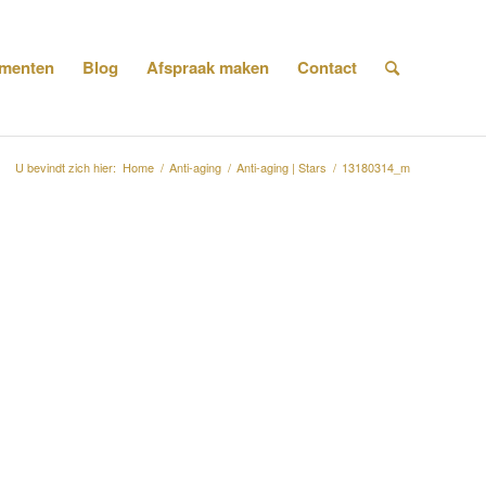
menten
Blog
Afspraak maken
Contact
U bevindt zich hier:
Home
/
Anti-aging
/
Anti-aging | Stars
/
13180314_m