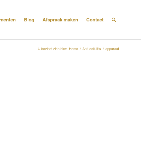
menten
Blog
Afspraak maken
Contact
U bevindt zich hier:
Home
/
Anti-cellulitis
/
apparaat