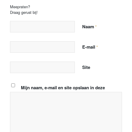
Meepraten?
Draag gerust bij!
Naam
*
E-mail
*
Site
Mijn naam, e-mail en site opslaan in deze
browser voor de volgende keer wanneer ik een
reactie plaats.