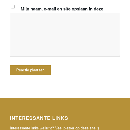
Mijn naam, e-mail en site opslaan in deze
browser voor de volgende keer wanneer ik een
reactie plaats.
INTERESSANTE LINKS
Interessante links wellicht? Veel plezier op deze site :)