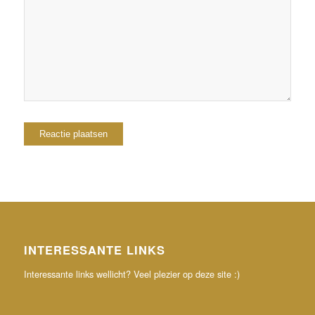
browser voor de volgende keer wanneer ik een
reactie plaats.
INTERESSANTE LINKS
Interessante links wellicht? Veel plezier op deze site :)