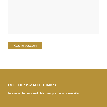
browser voor de volgende keer wanneer ik een
reactie plaats.
INTERESSANTE LINKS
Interessante links wellicht? Veel plezier op deze site :)