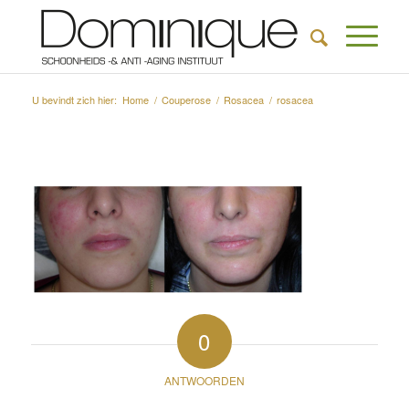
U bevindt zich hier:
Home
/
Couperose
/
Rosacea
/
rosacea
0
ANTWOORDEN