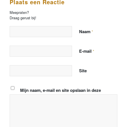
Plaats een Reactie
Meepraten?
Draag gerust bij!
Naam
*
E-mail
*
Site
Mijn naam, e-mail en site opslaan in deze
browser voor de volgende keer wanneer ik een
reactie plaats.