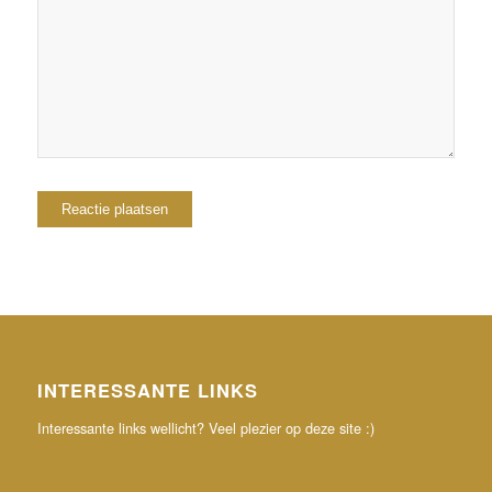
browser voor de volgende keer wanneer ik een
reactie plaats.
INTERESSANTE LINKS
Interessante links wellicht? Veel plezier op deze site :)