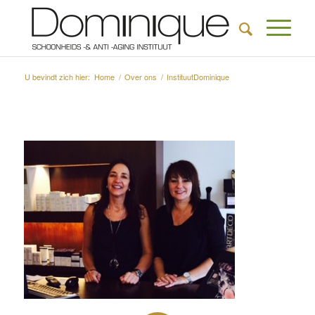
U bevindt zich hier:
Home
/
Over ons
/
InstituutDominique