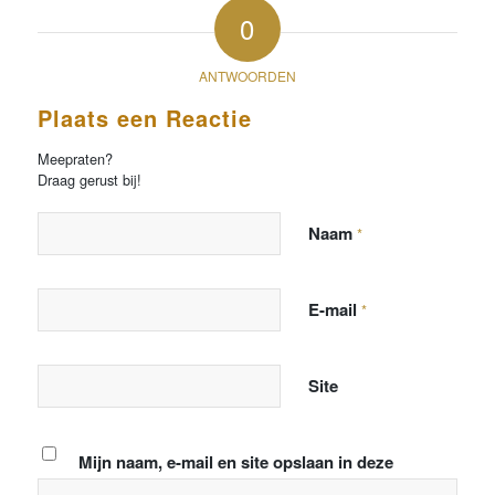
0
ANTWOORDEN
Plaats een Reactie
Meepraten?
Draag gerust bij!
Naam
*
E-mail
*
Site
Mijn naam, e-mail en site opslaan in deze
browser voor de volgende keer wanneer ik een