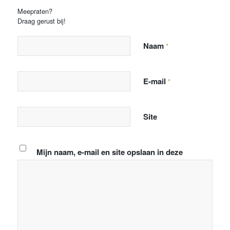
Meepraten?
Draag gerust bij!
Naam
*
E-mail
*
Site
Mijn naam, e-mail en site opslaan in deze
browser voor de volgende keer wanneer ik een
reactie plaats.