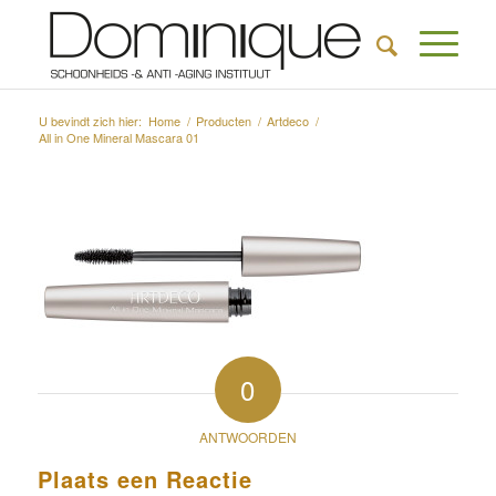
U bevindt zich hier:
Home
/
Producten
/
Artdeco
/
All in One Mineral Mascara 01
0
ANTWOORDEN
Plaats een Reactie