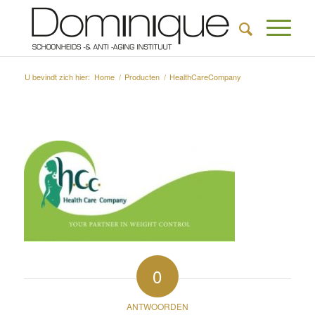
U bevindt zich hier:
Home
/
Producten
/
HealthCareCompany
0
ANTWOORDEN