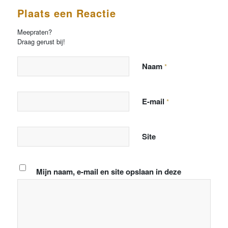
Plaats een Reactie
Meepraten?
Draag gerust bij!
Naam
*
E-mail
*
Site
Mijn naam, e-mail en site opslaan in deze
browser voor de volgende keer wanneer ik een
reactie plaats.