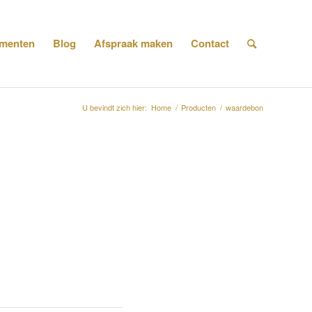
menten
Blog
Afspraak maken
Contact
U bevindt zich hier:
Home
/
Producten
/
waardebon