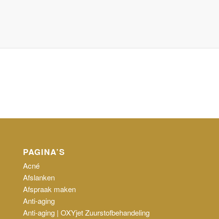
PAGINA’S
Acné
Afslanken
Afspraak maken
Anti-aging
Anti-aging | OXYjet Zuurstofbehandeling