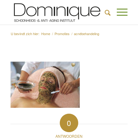
U bevindt zich hier:
Home
/
Promoties
/
acnébehandeling
0
ANTWOORDEN