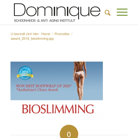
U bevindt zich hier:
Home
/
Promoties
/
award_2016_bioslimming.jpg
0