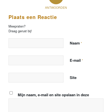
ANTWOORDEN
Plaats een Reactie
Meepraten?
Draag gerust bij!
Naam
*
E-mail
*
Site
Mijn naam, e-mail en site opslaan in deze
browser voor de volgende keer wanneer ik een
reactie plaats.