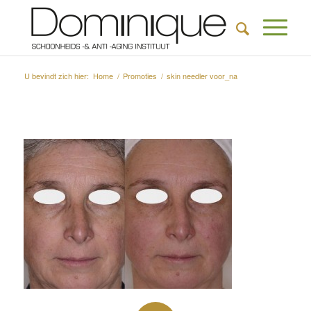
U bevindt zich hier:
Home
/
Promoties
/
skin needler voor_na