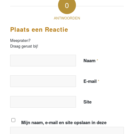
0
ANTWOORDEN
Plaats een Reactie
Meepraten?
Draag gerust bij!
Naam
*
E-mail
*
Site
Mijn naam, e-mail en site opslaan in deze
browser voor de volgende keer wanneer ik een