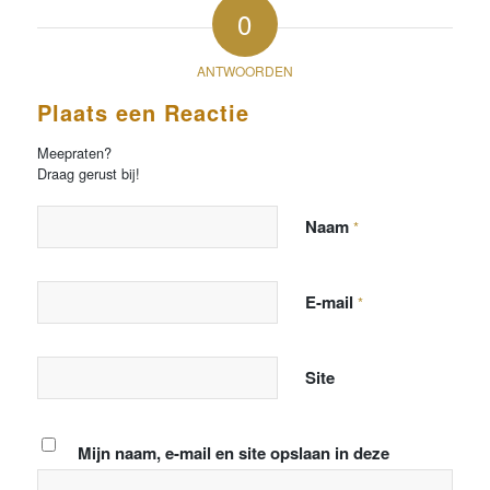
0
ANTWOORDEN
Plaats een Reactie
Meepraten?
Draag gerust bij!
Naam
*
E-mail
*
Site
Mijn naam, e-mail en site opslaan in deze
browser voor de volgende keer wanneer ik een