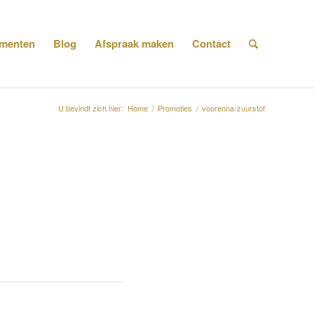
menten
Blog
Afspraak maken
Contact
U bevindt zich hier:
Home
/
Promoties
/
voorenna-zuurstof