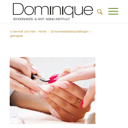
U bevindt zich hier:
Home
/
Schoonheidsbehandelingen
/
gelnagels