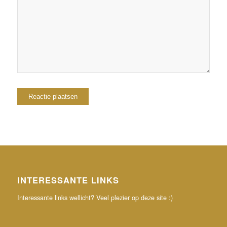
browser voor de volgende keer wanneer ik een
reactie plaats.
INTERESSANTE LINKS
Interessante links wellicht? Veel plezier op deze site :)