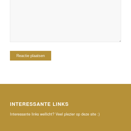
browser voor de volgende keer wanneer ik een
reactie plaats.
INTERESSANTE LINKS
Interessante links wellicht? Veel plezier op deze site :)