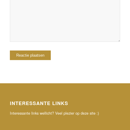
browser voor de volgende keer wanneer ik een
reactie plaats.
INTERESSANTE LINKS
Interessante links wellicht? Veel plezier op deze site :)