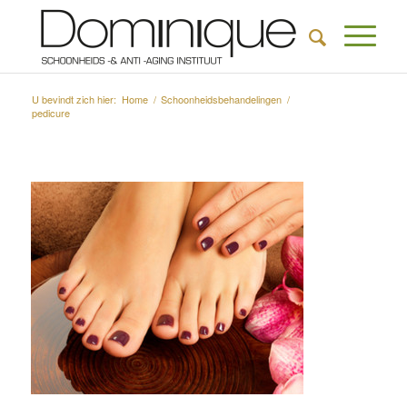
U bevindt zich hier:
Home
/
Schoonheidsbehandelingen
/
pedicure