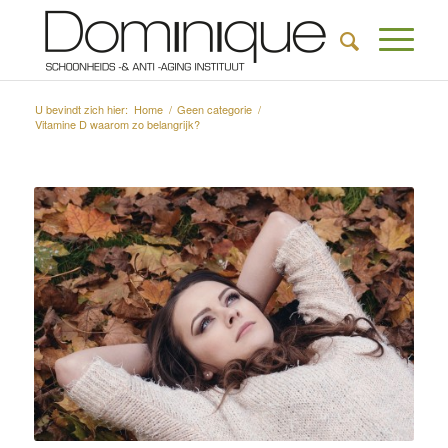
U bevindt zich hier:
Home
/
Geen categorie
/
Vitamine D waarom zo belangrijk?