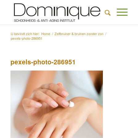
U bevindt zich hier:
Home
/
Zelfbruiner & bruinen zonder zon
/
pexels-photo-286951
pexels-photo-286951