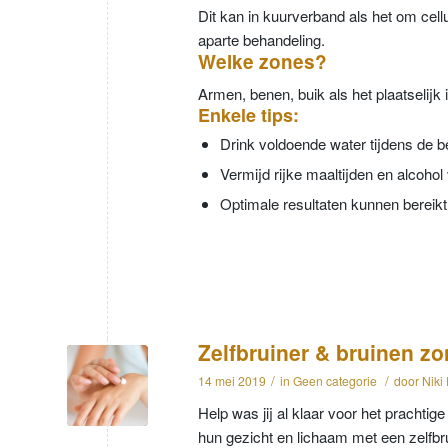
Dit kan in kuurverband als het om cellu
aparte behandeling.
Welke zones?
Armen, benen, buik als het plaatselij
Enkele tips:
Drink voldoende water tijdens de 
Vermijd rijke maaltijden en alcoho
Optimale resultaten kunnen bereik
Zelfbruiner & bruinen z
/
/
14 mei 2019
in
Geen categorie
door
Niki
Help was jij al klaar voor het prachti
hun gezicht en lichaam met een zelfb