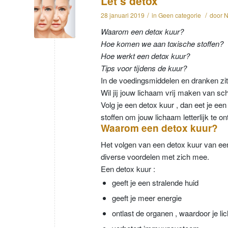
Let’s detox
/
/
28 januari 2019
in
Geen categorie
door
N
Waarom een detox kuur?
Hoe komen we aan toxische stoffen?
Hoe werkt een detox kuur?
Tips voor tijdens de kuur?
In de voedingsmiddelen en dranken zitte
Wil jij jouw lichaam vrij maken van sc
Volg je een detox kuur , dan eet je e
stoffen om jouw lichaam letterlijk te ont
Waarom een detox kuur?
Het volgen van een detox kuur van e
diverse voordelen met zich mee.
Een detox kuur :
geeft je een stralende huid
geeft je meer energie
ontlast de organen , waardoor je l