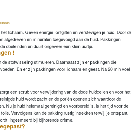
Dubois
 het lichaam. Geven energie ,ontgiften en verstevigen je huid. Door d
en afgedreven en mineralen toegevoegd aan de huid. Pakkingen
e doeleinden en duurt ongeveer een klein uurtje.
ngen !
 de stofwisseling stimuleren. Daarnaast zijn er pakkingen die
en voeden. En er zijn pakkingen voor lichaam en geest. Na 20 min voel
orgt een scrub voor verwijdering van de dode huidcellen en voor het
reinigde huid wordt zacht en de poriën openen zich waardoor de
n. Nu je huid helemaal gereinigd en voorbereid is, is het tijd voor de
olie. Vervolgens kan de pakking rustig intrekken terwijl je ontspant.
 wordt ingesmeerd bij bijhorende crème.
oegepast?