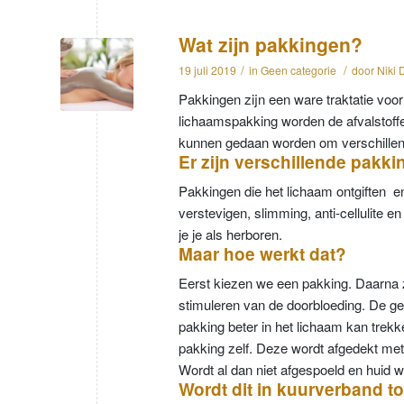
Wat zijn pakkingen?
/
/
19 juli 2019
in
Geen categorie
door
Niki 
Pakkingen zijn een ware traktatie voor
lichaamspakking worden de afvalstoff
kunnen gedaan worden om verschillend
Er zijn verschillende pakki
Pakkingen die het lichaam ontgiften en
verstevigen, slimming, anti-cellulite 
je je als herboren.
Maar hoe werkt dat?
Eerst kiezen we een pakking. Daarna z
stimuleren van de doorbloeding. De ge
pakking beter in het lichaam kan trekke
pakking zelf. Deze wordt afgedekt met f
Wordt al dan niet afgespoeld en huid
Wordt dit in kuurverband t